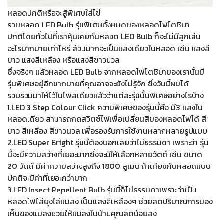
หลอดปกติหรือจะสู้พิเศษใส่ไข่
รวมหลอด LED Bulb รุ่นพิเศษทั้งหมดของหลอดไฟโตชิบา
ปกติโดยทั่วไปที่เราคุ้นเคยกันหลอด LED Bulb ก็จะไม่มีลูกเล่น
อะไรมากมายเท่าไหร่ ส่วนมากจะเป็นแสงเดียวในหลอด เช่น แสงสี
ขาว แสงสีเหลือง หรือแสงสีขาวนวล
ซึ่งจริงๆ แล้วหลอด LED Bulb จากหลอดไฟโตชิบาของเรานั้นมี
รุ่นพิเศษอยู่อีกมากมายที่คุณอาจจะยังไม่รู้จัก ซึ่งวันนี้ผมได้
รวบรวมมาให้ไว้ในโพสเดียวแล้วว่าแต่ละรุ่นนั้นพิเศษอย่างไรบ้าง
1.LED 3 Step Colour Click ความพิเศษของรุ่นนี้คือ มี3 แสงใน
หลอดเดียว สามารถกดสวิตช์ไฟเพื่อเปลี่ยนสีของหลอดไฟได้ สี
ขาว สีเหลือง สีขาวนวล เพื่อรองรับการใช้งานหลากหลายรูปแบบ
2.LED Super Bright รุ่นนี้ต้องบอกเลยว่าไม่ธรรมดา เพราะว่า รุ่น
นี้จะมีความสว่างที่เยอะมากซึ่งจะมีให้เลือกหลายวัตต์ เช่น ขนาด
20 วัตต์ มีค่าความสว่างสูงถึง 1800 ลูเมน ถ้าเทียบกับหลอดแบบ
ปกติจะมีค่าที่เยอะกว่ามาก
3.LED Insect Repellent Bulb รุ่นนี้ก็ไม่ธรรมดาเพราะว่าเป็น
หลอดไฟไล่ยุงไล่แมลง เป็นแสงสีเหลืองๆ ช่วยลดปริมาณการมอง
เห็นของแมลงช่วยให้แมลงในบ้านคุณลดน้อยลง