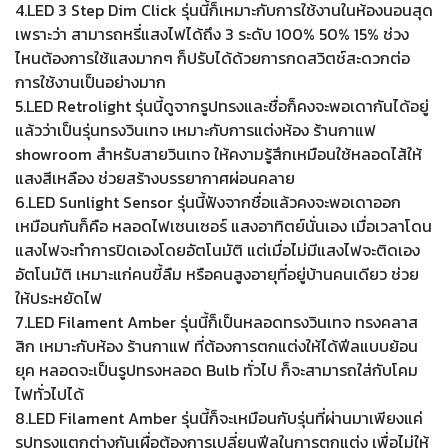
4.LED 3 Step Dim Click รุ่นนี้ก็เหมาะกับการใช้งานในห้องนอนสุด
เพราะว่า สามารถหรี่แสงไฟได้ถึง 3 ระดับ 100% 50% 15% ช่วง
ไหนต้องการใช้แสงมากๆ ก็ปรับได้ด้วยการกดสวิตช์สะดวกต่อ
การใช้งานเป็นอย่างมาก
5.LED Retrolight รุ่นนี้ดูจากรูปทรงและชื่อก็คงจะพอเดากันได้อยู่
แล้วว่าเป็นรุ่นทรงวินเทจ เหมาะกับการแต่งห้อง ร้านกาแฟ
showroom สำหรับสายวินเทจ ให้คงามรู้สึกเหมือนใช้หลอดไส้ให้
แสงสีเหลือง ช่วยสร้างบรรยากาศผ่อนคลาย
6.LED Sunlight Sensor รุ่นนี้ฟังจากชื่อแล้วคงจะพอเดาออก
เหมือนกันก็คือ หลอดไฟเซนเซอร์ แสงอาทิตย์นั่นเอง เมื่อเวลาโดน
แสงไฟจะทำการปิดเองโดยอัตโนมัติ แต่เมื่อไม่มีแสงไฟจะติดเอง
อัตโนมัติ เหมาะแก่คนขี้ลืม หรือคนสูงอายุที่อยู่บ้านคนเดียว ช่วย
ให้ประหยัดไฟ
7.LED Filament Amber รุ่นนี้ก็เป็นหลอดทรงวินเทจ ทรงคลาส
สิก เหมาะกับห้อง ร้านกาแฟ ที่ต้องการตกแต่งให้ได้ฟีลแบบย้อน
ยุค หลอดจะเป็นรูปทรงหลอด Bulb ทั่วไป ก็จะสามารถใส่กับโคม
ไฟทั่วไปได้
8.LED Filament Amber รุ่นนี้ก็จะเหมือนกับรุ่นที่ผ่านมาเพียงแค่
รูปทรงแตกต่างกันเผื่อต้องการเปลี่ยนฟีลในการตกแต่ง เพื่อไม่ให้