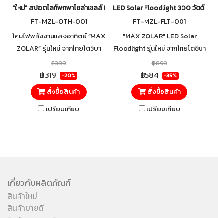
"ใหม่" สปอตไลท์พกพาโซล่าเซลล์ LED Solar Work light 400 วัตต์
LED Solar Floodlight 300 วัตต์ แส
FT-MZL-OTH-001
FT-MZL-FLT-001
โคมไฟพลังงานแสงอาทิตย์ “MAX
"MAX ZOLAR" LED Solar
ZOLAR” รุ่นใหม่ จากไทยโตชิบา
Floodlight รุ่นใหม่ จากไทยโตชิบา
ไลท์ติ้ง ให้ความสว่างเต็ม MAX
ไลท์ติ้ง ให้ความสว่างเต็ม MAX
฿399
฿899
ด้วยกำลังไฟ 400 วัตต์ ความ
ด้วยกำลังไฟ 300 วัตต์ ความ
฿319
฿584
-20%
-35%
สว่างสูงถึง 4,500 ลูเมน มาพร้อม
สว่างสูงถึง 3,600 ลูเมน พร้อม
สั่งซื้อสินค้า
สั่งซื้อสินค้า
LED 4 แผงใหญ่ ช่วยกระจายแสง
เลนส์กระจายแสงรุ่นพิเศษ ช่วยให้
ได้กว้าง ส่องสว่างครอบคลุมทั่ว
แสงพุ่งไกล สว่างเต็มพื้นที่ มอง
เปรียบเทียบ
เปรียบเทียบ
พื้นที่ ปรับแสงการใช้งานได้ 5
เห็นชัดแม้กลางคืนสนิท มาพร้อม
โหมดฟังก์ชั่น เหมาะสำหรับใช้งาน
แผงโซล่าเซลล์ Monocrystalline
ทั้งภายในและภายนอกอาคาร
กันน้ำ กันฝุ่น IP65 เหมาะทั้งสำหรับ
บ้าน ร้านค้า ลานจอดรถ สวน หรือ
พื้นที่ภายนอกที่ต้องการทั้งความ
เกี่ยวกับผลิตภัณฑ์
สว่าง ความปลอดภัย และความ
โดดเด่นในทุกคืน
สินค้าใหม่
สินค้าขายดี