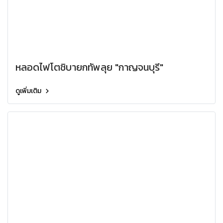
หลอดไฟโตชิบายกทัพลุย "กาญจนบุรี"
ดูเพิ่มเติม