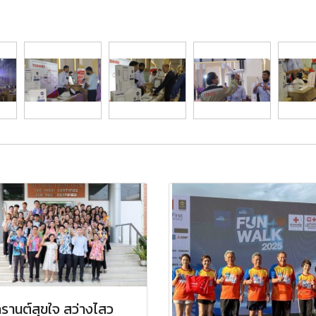
รานต์สุขใจ สว่างไสว