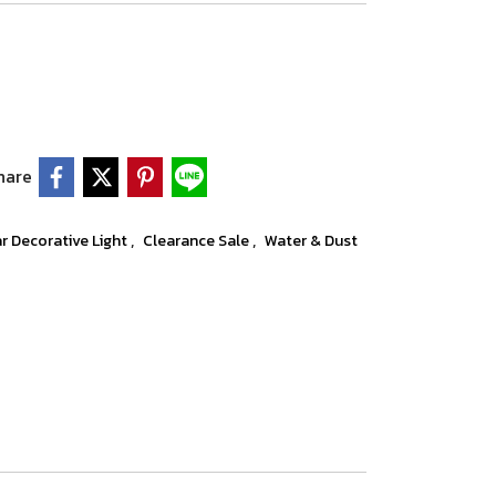
hare
,
,
r Decorative Light
Clearance Sale
Water & Dust