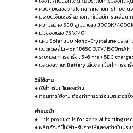
● ใช้งานภายนอกได้ดี ด้วยระดับการป้องกันฝุ่นแ
● ควบคุมแสงสว่างได้หลากหลายการโหมด ด้ว
● มีระบบเซ็นเซอร์ สว่างทันทีเมื่อมีการเคลื่อนไ
● ความสว่าง 500 ลูเมน แสง 3000K/400
● มุมของแสง 75°x140°
● แผง Solar แบบ Mono-Crystalline ประสิท
● แบตเตอรี่ Li-ion 18650 3.7V/1500mAh
● ระยะเวลาการชาร์จ : 5-6 hrs / 5DC charge
● แสดงสถานะ Battery :สีแดง เมื่อทำการชาร์จ 
วิธีใช้งาน
● ใช้สำหรับให้แสงสว่าง
● ก่อนการใช้งาน ต้องทำการชาร์จแบตเตอร์รี่
คำแนะนำ
● This product is for general lighting use
● ผลิตภัณฑ์นี้ใช้สำหรับการให้แสงสว่างในประเ