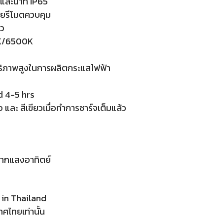
ละน้ำที่ IP65
ยรีโมตควบคุม
หว
0K/6500K
ธิภาพสูงในการผลิตกระแสไฟฟ้า
d 4-5 hrs
และ สีเขียวเมื่อทำการชาร์จเต็มแล้ว
จากแสงอาทิตย์
 in Thailand
ทศไทยเท่านั้น