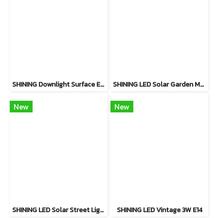
SHINING Downlight Surface E27 Base 4นิ้ว สีขาว, สีดำ
SHINING LED Solar Garden Magic 2 in 20W
New
New
SHINING LED Solar Street Light TORUS 200W, 400W แสงสีขาว
SHINING LED Vintage 3W E14