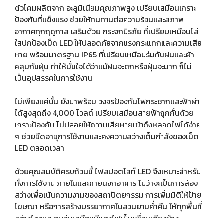
ตัวโคมผลิตจาก อะลูมิเนียมคุณภาพสูง เปรียบเสมือนเกราะ
ป้องกันที่แข็งแรง ช่วยให้ทนทานต่อความร้อนและสภาพ
อากาศทุกฤดูกาล เสริมด้วย กระจกนิรภัย ที่เปรียบเหมือนโล่
ใสปกป้องเม็ด LED ให้ปลอดภัยจากแรงกระแทกและความเสีย
หาย พร้อมมาตรฐาน IP65 ที่เปรียบเหมือนร่มกันฝนและผ้า
คลุมกันฝุ่น ทำให้มั่นใจได้ว่าแม้ฝนจะตกหรือฝุ่นจะมาก ก็ไม่
เป็นอุปสรรคในการใช้งาน
ไม่เพียงแค่นั้น ยังมาพร้อม วงจรป้องกันไฟกระชากและฟ้าผ่า
ได้สูงสุดถึง 4,000 โวลต์ เปรียบเสมือนสายฟ้าถูกกั้นด้วย
เกราะป้องกัน ไม่ปล่อยให้ความเสียหายเข้าถึงหลอดไฟได้ง่าย
ๆ ช่วยยืดอายุการใช้งานและคงความสว่างเต็มกำลังของเม็ด
LED ตลอดเวลา
ด้วยคุณสมบัติครบถ้วนนี้ ไฟสปอตไลท์ LED จึงเหมาะสำหรับ
ทั้งการใช้งาน ภายในและภายนอกอาคาร ไม่ว่าจะเป็นการส่อง
สว่างเพื่อเน้นความงามของสถาปัตยกรรม การเพิ่มมิติให้ป้าย
โฆษณา หรือการสร้างบรรยากาศในสวนยามค่ำคืน ให้ทุกพื้นที่