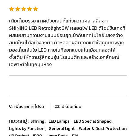
เติมเต็มบรรยากาศด้วยเสน่ห์แห่งความคลาสสิกจาก
SHINING LED Retrolight 3W หลอดไฟ LED ดีไซน์วินเทจที่
ผสมผสานความงามแบบย้อนยุคเข้ากับเทคโนโลยีแสงสว่าง
สมัยใหม่ได้อย่างลงตัว ตัวหลอดผลิตจากแก้วใสคุณภาพสูง
มองเห็นเส้นใย LED ภายในที่ออกแบบให้เหมือนหลอดไส้
ดั้งเดิม ให้ความรู้สึกอบอุ่น โรแมนติก และสร้างเอกลักษณ์
เฉพาะตัวในทุกมุมห้อง
เพิ่มรายการโปรด
เปรียบเทียบ
หมวดหมู่ :
,
,
,
Shining
LED Lamps
LED Special Shaped
,
,
Lights by Function
General Light
Water & Dust Protection
,
,
,
(IP Rating)
IP20
Lamp Base
E14