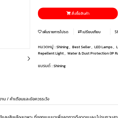
สั่งซื้อสินค้า
S
เพิ่มรายการโปรด
เปรียบเทียบ
หมวดหมู่ :
,
,
,
Shining
Best Seller
LED Lamps
L
,
Repellent Light
Water & Dust Protection (IP R
แบรนด์ :
Shining
าน / คำเตือนและข้อควรระวัง
แสงสีเหลืองเฉพาะ ที่ออกแบบมาเพื่อลดการดึงดูดแมลง ไม่รบกวนสายตา