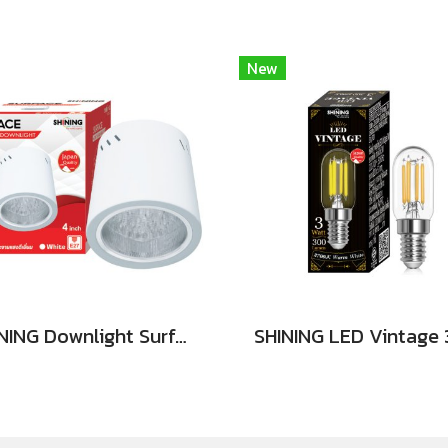
New
SHINING Downlight Surface E27 Base 4นิ้ว สีขาว, สีดำ