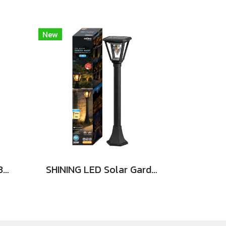
New
SHINING LED Vintage 3W E14
SHINING LED Solar Garden Magic 2 in 20W