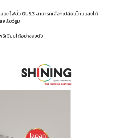
บหลอดไฟขั้ว GU5.3 สามารถเลือกเปลี่ยนโทนแสงได้
และโชว์รูม
ูพรีเมียมได้อย่างลงตัว