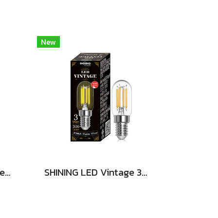
New
SHINING LED Solar Street Light TORUS 200W, 400W แสงสีขาว
SHINING LED Vintage 3W E14