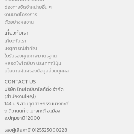
ช่องทางจัดจำหน่ายอื่น ๆ
งานขายโครงการ
ตัวอย่างผลงาน
เกี่ยวกับเรา
เกี่ยวกับเรา
เหตุการณ์สำคัญ
ใบรับรองคุณภาพมาตรฐาน
หลอดไฟโตชิบา ประเทศญี่ปุ่น
นโยบายคุ้มครองข้อมูลส่วนบุคคล
CONTACT US
บริษัท ไทยโตชิบาไลท์ติ้ง จำกัด
(สำนักงานใหญ่)
144 ม.5 สวนอุตสาหกรรมบางกะดี
ถ.ติวานนท์ ต.บางกะดี อ.เมือง
จ.ปทุมธานี 12000
เลขผู้เสียภาษี 0125525000228