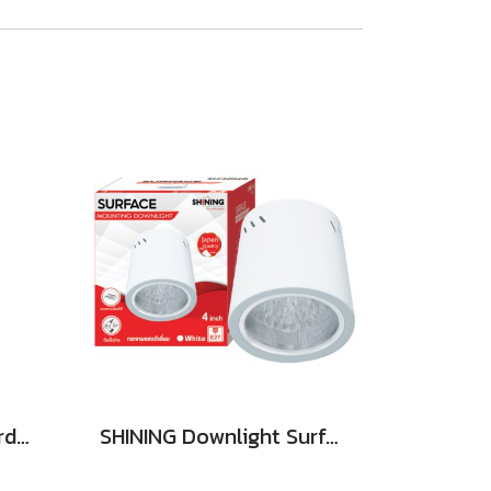
SHINING LED Solar Garden Magic 2 in 20W
SHINING Downlight Surface E27 Base 4นิ้ว สีขาว, สีดำ