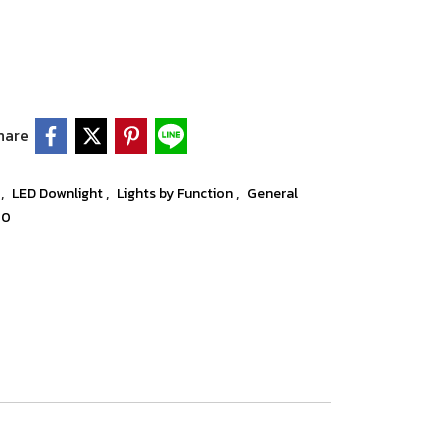
hare
,
,
,
t
LED Downlight
Lights by Function
General
20