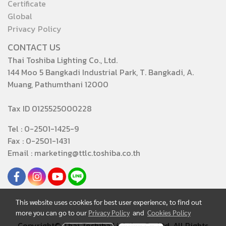
Certificate
Global
Privacy Policy
CONTACT US
Thai Toshiba Lighting Co., Ltd.
144 Moo 5 Bangkadi Industrial Park, T. Bangkadi, A.
Muang, Pathumthani 12000
Tax ID 0125525000228
Tel : 0-2501-1425-9
Fax : 0-2501-1431
Email : marketing@ttlc.toshiba.co.th
This website uses cookies for best user experience, to find out
more you can go to our
Privacy Policy
and
Cookies Policy
Copyright© Thai Toshiba Lighting Co.,Ltd. All Rights