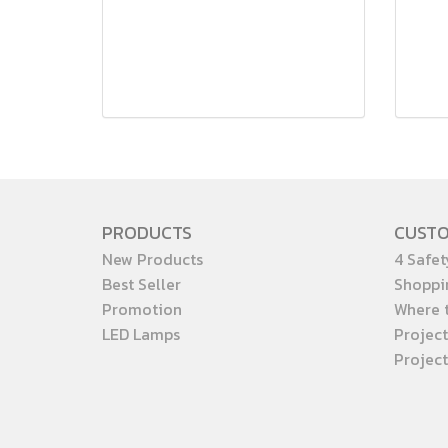
PRODUCTS
CUST
New Products
4 Safet
Best Seller
Shoppi
Promotion
Where 
LED Lamps
Project
Projec